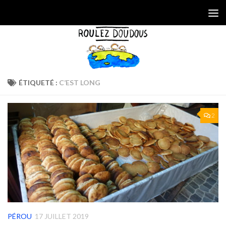
Skip to content
ÉTIQUETÉ :
C’EST LONG
2
PÉROU
17 JUILLET 2019