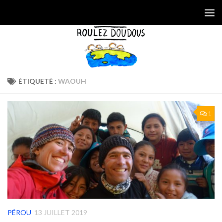
Skip to content
ÉTIQUETÉ :
WAOUH
1
PÉROU
13 JUILLET 2019