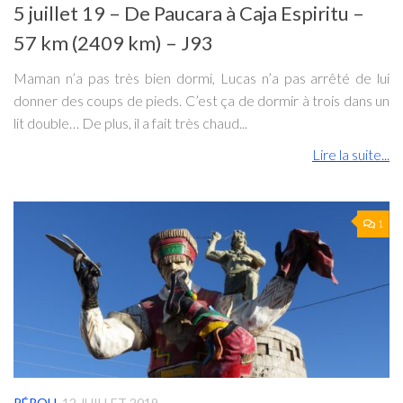
5 juillet 19 – De Paucara à Caja Espiritu –
57 km (2409 km) – J93
Maman n’a pas très bien dormi, Lucas n’a pas arrêté de lui
donner des coups de pieds. C’est ça de dormir à trois dans un
lit double… De plus, il a fait très chaud...
Lire la suite...
1
PÉROU
12 JUILLET 2019