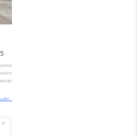
65
 sonne
 notre
auvais
suite...