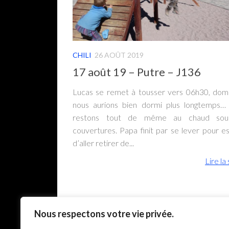
CHILI
26 AOÛT 2019
17 août 19 – Putre – J136
Lucas se remet à tousser vers 06h30, do
nous aurions bien dormi plus longtemps…
restons tout de même au chaud sou
couvertures. Papa finit par se lever pour e
d’aller retirer de...
Lire la 
Nous respectons votre vie privée.