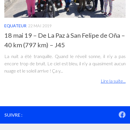
EQUATEUR
22 MAI 2019
18 mai 19 – De La Paz à San Felipe de Oña –
40 km (797 km) – J45
La nuit a été tranquille. Quand le réveil sonne, il n’y a pas
encore trop de bruit. Le ciel est bleu, il n’y a quasiment aucun
nuage et le soleil arrive ! Ça y...
Lire la suite...
SUIVRE :