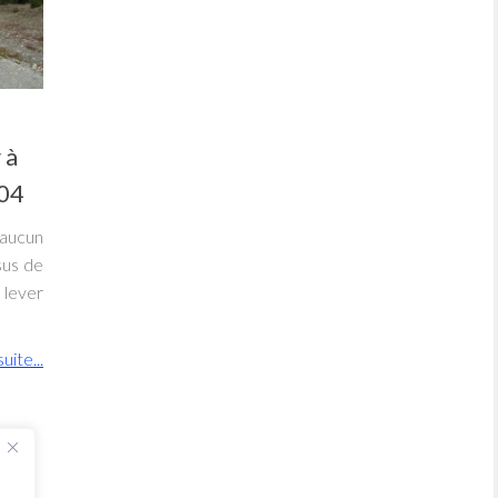
 à
304
 aucun
sus de
 lever
suite...