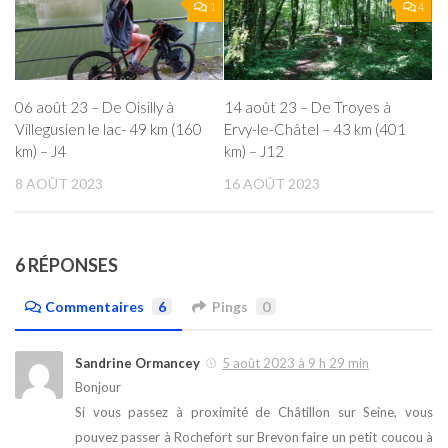
1
4
06 août 23 – De Oisilly à
14 août 23 – De Troyes à
Villegusien le lac- 49 km (160
Ervy-le-Châtel – 43 km (401
km) – J4
km) – J12
8 AOÛT 2023
16 AOÛT 2023
6 RÉPONSES
Commentaires
6
Pings
0
Sandrine Ormancey
5 août 2023 à 9 h 29 min
Bonjour
Si vous passez à proximité de Châtillon sur Seine, vous
pouvez passer à Rochefort sur Brevon faire un petit coucou à