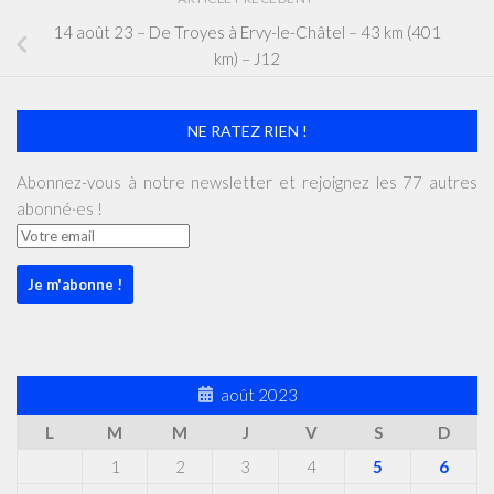
14 août 23 – De Troyes à Ervy-le-Châtel – 43 km (401
km) – J12
NE RATEZ RIEN !
Abonnez-vous à notre newsletter et rejoignez les 77 autres
abonné·es !
août 2023
L
M
M
J
V
S
D
1
2
3
4
5
6