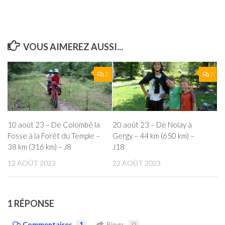
VOUS AIMEREZ AUSSI...
2
7
10 août 23 – De Colombé la
20 août 23 – De Nolay à
Fosse à la Forêt du Temple –
Gergy – 44 km (650 km) –
38 km (316 km) – J8
J18
12 AOÛT 2023
22 AOÛT 2023
1 RÉPONSE
Commentaires
1
Pings
0