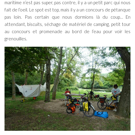
maritime n’est pas super, pas contre, il y a un petit parc qui nous
fait de l’oeil. Le spot est top, mais il y a un concours de pétanque
pas loin. Pas certain que nous dormions là du coup… En
attendant, biscuits, séchage de matériel de camping, petit tour
au concours et promenade au bord de l’eau pour voir les
grenouilles.