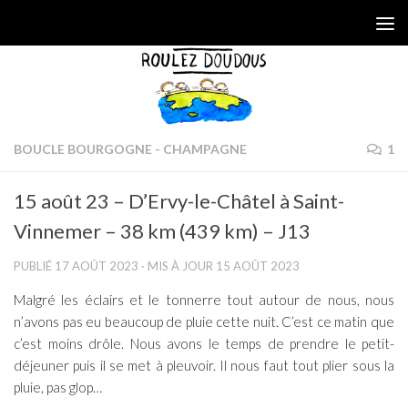
Skip to content
BOUCLE BOURGOGNE - CHAMPAGNE
1
15 août 23 – D’Ervy-le-Châtel à Saint-
Vinnemer – 38 km (439 km) – J13
PUBLIÉ
17 AOÛT 2023
· MIS À JOUR
15 AOÛT 2023
Malgré les éclairs et le tonnerre tout autour de nous, nous
n’avons pas eu beaucoup de pluie cette nuit. C’est ce matin que
c’est moins drôle. Nous avons le temps de prendre le petit-
déjeuner puis il se met à pleuvoir. Il nous faut tout plier sous la
pluie, pas glop…