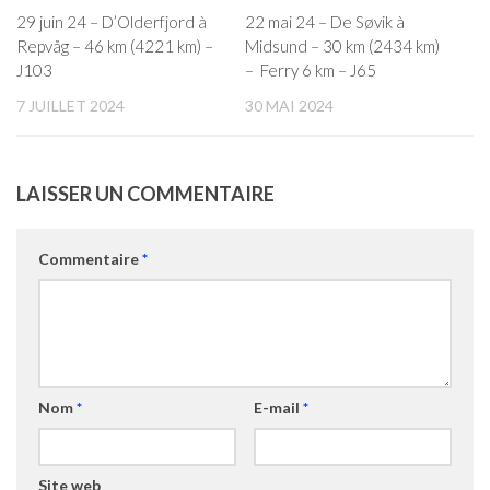
29 juin 24 – D’Olderfjord à
22 mai 24 – De Søvik à
Repvåg – 46 km (4221 km) –
Midsund – 30 km (2434 km)
J103
– Ferry 6 km – J65
7 JUILLET 2024
30 MAI 2024
LAISSER UN COMMENTAIRE
Commentaire
*
Nom
*
E-mail
*
Site web