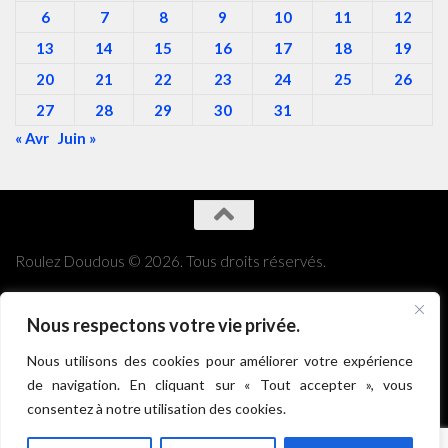
6
7
8
9
10
11
12
13
14
15
16
17
18
19
20
21
22
23
24
25
26
27
28
29
30
31
« Avr
Juin »
Roulez Doudous © 2026. Tous droits réservés.
Nous respectons votre vie privée.
Nous utilisons des cookies pour améliorer votre expérience
de navigation. En cliquant sur « Tout accepter », vous
consentez à notre utilisation des cookies.