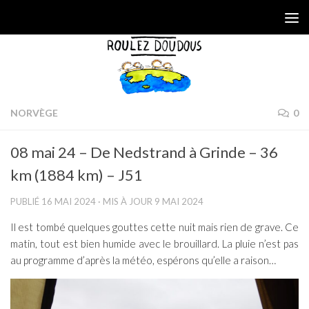
Skip to content
NORVÈGE
0
08 mai 24 – De Nedstrand à Grinde – 36
km (1884 km) – J51
PUBLIÉ
16 MAI 2024
· MIS À JOUR
9 MAI 2024
Il est tombé quelques gouttes cette nuit mais rien de grave. Ce
matin, tout est bien humide avec le brouillard. La pluie n’est pas
au programme d’après la météo, espérons qu’elle a raison…