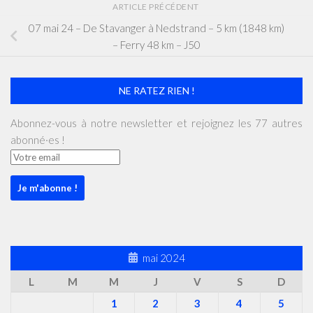
ARTICLE PRÉCÉDENT
07 mai 24 – De Stavanger à Nedstrand – 5 km (1848 km)
– Ferry 48 km – J50
NE RATEZ RIEN !
Abonnez-vous à notre newsletter et rejoignez les 77 autres
abonné·es !
mai 2024
L
M
M
J
V
S
D
1
2
3
4
5