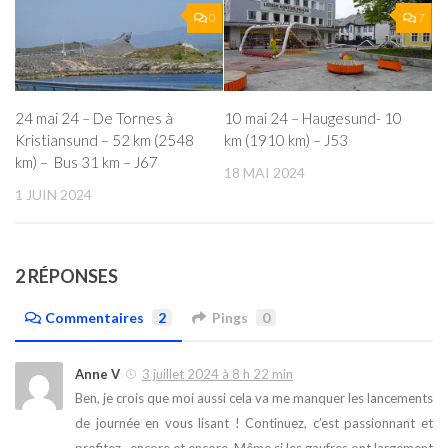
0
7
24 mai 24 – De Tornes à
10 mai 24 – Haugesund- 10
Kristiansund – 52 km (2548
km (1910 km) – J53
km) – Bus 31 km – J67
18 MAI 2024
1 JUIN 2024
2 RÉPONSES
Commentaires
2
Pings
0
Anne V
3 juillet 2024 à 8 h 22 min
Ben, je crois que moi aussi cela va me manquer les lancements
de journée en vous lisant ! Continuez, c’est passionnant et
profitez , encore et encore. Même si les gaufres ont largement