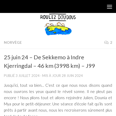
Skip to content
NORVÈGE
2
25 juin 24 – De Sekkemo à Indre
Kjerringdal – 46 km (3998 km) – J99
PUBLIÉ
3 JUILLET 2024
· MIS À JOUR
28 JUIN 2024
Jusqu’ici, tout va bien… C’est ce que nous nous disons quand
nous ouvrons les yeux quand le réveil sonne. Il ne pleut pas
encore ! Nous plions tout et allons rejoindre Julien, Dounia et
Mya pour le petit-déjeuner. Une séance d’école fait qu’ils sont
prêts à partir avant nous, nous les recroiserons sûrement plus