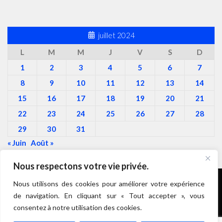
juillet 2024
L
M
M
J
V
S
D
1
2
3
4
5
6
7
8
9
10
11
12
13
14
15
16
17
18
19
20
21
22
23
24
25
26
27
28
29
30
31
« Juin
Août »
Nous respectons votre vie privée.
Nous utilisons des cookies pour améliorer votre expérience
de navigation. En cliquant sur « Tout accepter », vous
Roulez Doudous © 2026. Tous droits réservés.
consentez à notre utilisation des cookies.