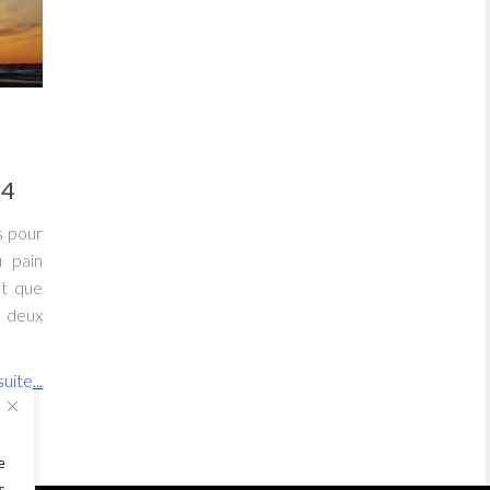
34
s pour
u pain
nt que
 deux
suite...
e
s