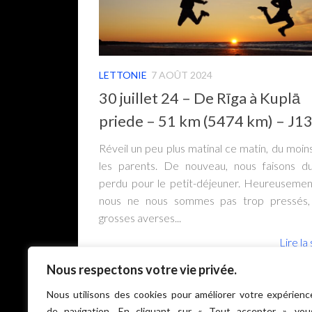
LETTONIE
7 AOÛT 2024
30 juillet 24 – De Rīga à Kuplā
priede – 51 km (5474 km) – J1
Réveil un peu plus matinal ce matin, du moin
les parents. De nouveau, nous faisons d
perdu pour le petit-déjeuner. Heureuseme
nous ne nous sommes pas trop pressés,
grosses averses...
Lire la 
Nous respectons votre vie privée.
Nous utilisons des cookies pour améliorer votre expérienc
de navigation. En cliquant sur « Tout accepter », vou