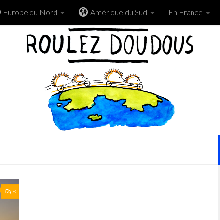
Europe du Nord
Amérique du Sud
En France
8