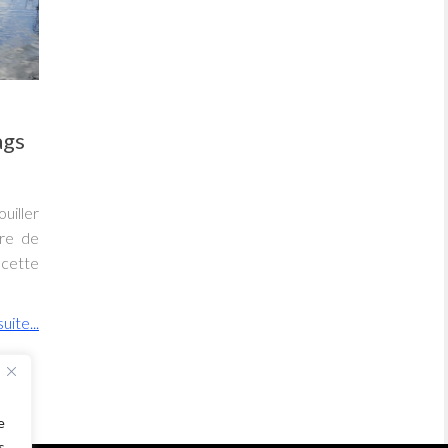
ags
uiller
ire de
 cette
suite...
e
s