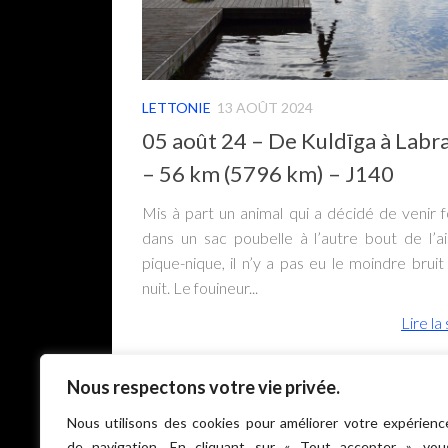
LETTONIE
13 AOÛT 2024
05 août 24 – De Kuldīga à Labr
– 56 km (5796 km) – J140
Mis à part un animal qui a décidé de venir fo
dans un sac poubelle à l’autre bout de l’a
pique-nique, il n’y a pas eu le moindre bruit
nuit. Le fouineur...
Lire la 
Nous respectons votre vie privée.
Nous utilisons des cookies pour améliorer votre expérienc
de navigation. En cliquant sur « Tout accepter », vou