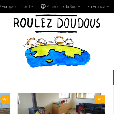
Europe du Nord
Amérique du Sud
En France
2
0