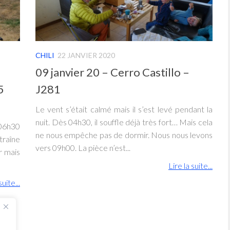
CHILI
22 JANVIER 2020
09 janvier 20 – Cerro Castillo –
5
J281
Le vent s’était calmé mais il s’est levé pendant la
nuit. Dès 04h30, il souffle déjà très fort… Mais cela
06h30
ne nous empêche pas de dormir. Nous nous levons
traîne
vers 09h00. La pièce n’est...
r mais
Lire la suite...
suite...