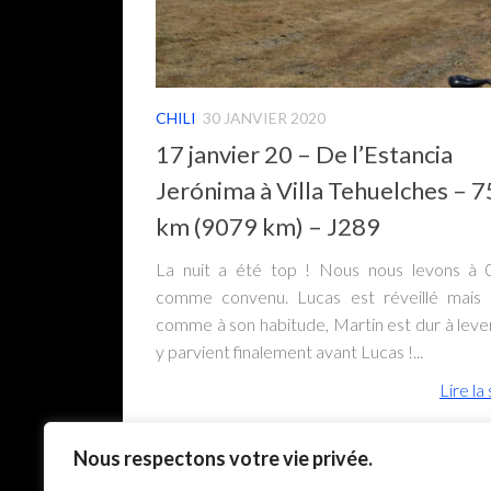
CHILI
30 JANVIER 2020
17 janvier 20 – De l’Estancia
Jerónima à Villa Tehuelches – 7
km (9079 km) – J289
La nuit a été top ! Nous nous levons à 
comme convenu. Lucas est réveillé mais 
comme à son habitude, Martin est dur à leve
y parvient finalement avant Lucas !...
Lire la 
Nous respectons votre vie privée.