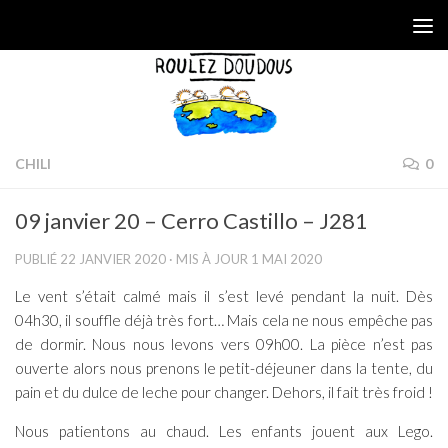
Skip to content
CHILI
0
09 janvier 20 – Cerro Castillo – J281
PUBLIÉ
22 JANVIER 2020
· MIS À JOUR
1 MAI 2020
Le vent s’était calmé mais il s’est levé pendant la nuit. Dès
04h30, il souffle déjà très fort… Mais cela ne nous empêche pas
de dormir. Nous nous levons vers 09h00. La pièce n’est pas
ouverte alors nous prenons le petit-déjeuner dans la tente, du
pain et du dulce de leche pour changer. Dehors, il fait très froid !
Nous patientons au chaud. Les enfants jouent aux Lego.