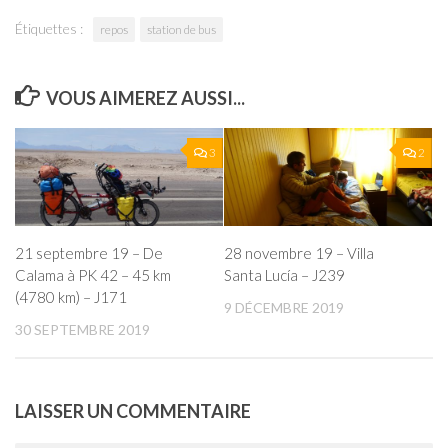
Étiquettes :
repos
station de bus
VOUS AIMEREZ AUSSI...
3
2
21 septembre 19 – De
28 novembre 19 – Villa
Calama à PK 42 – 45 km
Santa Lucía – J239
(4780 km) – J171
9 DÉCEMBRE 2019
30 SEPTEMBRE 2019
LAISSER UN COMMENTAIRE