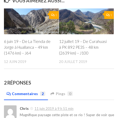
VOUS AIMEREZ AUSSI...
1
1
6 juin 19 – De La Tienda de
12 juillet 19 – De Curahuasi
Jorge à Huallanca – 49 km
à PK 892 PE3S – 48 km
(1476 km) – J64
(2639 km) – J100
12 JUIN 2019
20 JUILLET 2019
2 RÉPONSES
Commentaires
2
Pings
0
Chris
11 juin 2019 à 9 h 51 min
Magnifique paysage cette piste et ce rio ! Super de voir que