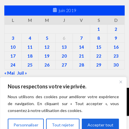
juin 2019
L
M
M
J
V
S
D
1
2
3
4
5
6
7
8
9
10
11
12
13
14
15
16
17
18
19
20
21
22
23
24
25
26
27
28
29
30
« Mai
Juil »
Nous respectons votre vie privée.
Nous utilisons des cookies pour améliorer votre expérience
de navigation. En cliquant sur « Tout accepter », vous
Roulez Doudous © 2026. Tous droits réservés.
consentez à notre utilisation des cookies.
Personnaliser
Tout rejeter
Accepter tout