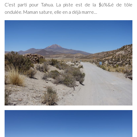
C’est parti pour Tahua. La piste est de la $ù%&é de tôle
ondulée. Maman sature, elle en a déjà marre…