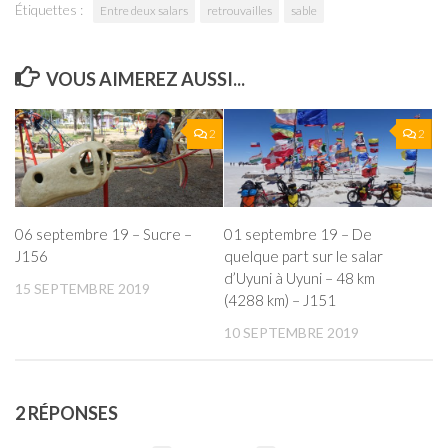
Étiquettes :
Entre deux salars
retrouvailles
sable
VOUS AIMEREZ AUSSI...
2
2
06 septembre 19 – Sucre –
01 septembre 19 – De
J156
quelque part sur le salar
d’Uyuni à Uyuni – 48 km
15 SEPTEMBRE 2019
(4288 km) – J151
10 SEPTEMBRE 2019
2 RÉPONSES