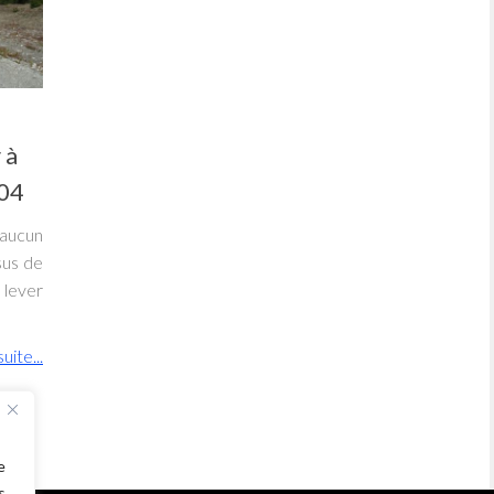
 à
304
 aucun
sus de
 lever
suite...
e
s