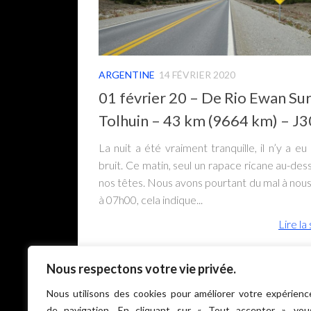
ARGENTINE
14 FÉVRIER 2020
01 février 20 – De Rio Ewan Sur
Tolhuin – 43 km (9664 km) – J
La nuit a été vraiment tranquille, il n’y a eu
bruit. Ce matin, seul un rapace ricane au-des
nos têtes. Nous avons pourtant du mal à nous
à 07h00, cela indique...
Lire la 
Nous respectons votre vie privée.
Nous utilisons des cookies pour améliorer votre expérienc
de navigation. En cliquant sur « Tout accepter », vou