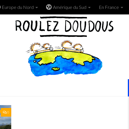
Europe du Nord
Amérique du Sud
En France
0