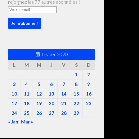
rejoignez les 77 autres abonné·es !
février 2020
L
M
M
J
V
S
D
1
2
3
4
5
6
7
8
9
10
11
12
13
14
15
16
17
18
19
20
21
22
23
24
25
26
27
28
29
« Jan
Mar »