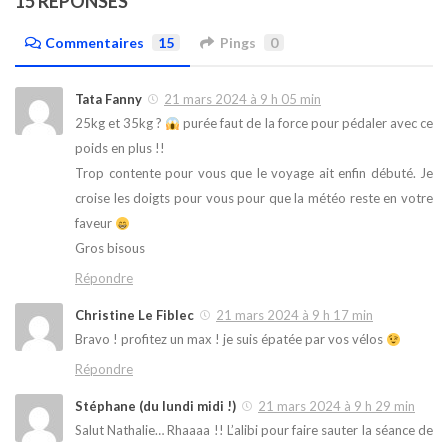
15 RÉPONSES
Commentaires
15
Pings
0
Tata Fanny
21 mars 2024 à 9 h 05 min
25kg et 35kg ?
purée faut de la force pour pédaler avec ce
poids en plus !!
Trop contente pour vous que le voyage ait enfin débuté. Je
croise les doigts pour vous pour que la météo reste en votre
faveur
Gros bisous
Répondre
Christine Le Fiblec
21 mars 2024 à 9 h 17 min
Bravo ! profitez un max ! je suis épatée par vos vélos
Répondre
Stéphane (du lundi midi !)
21 mars 2024 à 9 h 29 min
Salut Nathalie… Rhaaaa !! L’alibi pour faire sauter la séance de