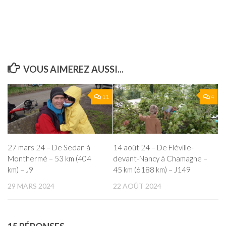
VOUS AIMEREZ AUSSI...
11
4
27 mars 24 – De Sedan à
14 août 24 – De Fléville-
Monthermé – 53 km (404
devant-Nancy à Chamagne –
km) – J9
45 km (6188 km) – J149
29 MARS 2024
22 AOÛT 2024