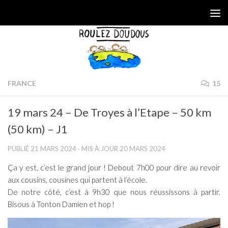
Skip to content
FRANCE
15
19 mars 24 – De Troyes à l’Etape – 50 km
(50 km) – J1
PUBLIÉ
21 MARS 2024
· MIS À JOUR
20 MARS 2024
Ça y est, c’est le grand jour ! Debout 7h00 pour dire au revoir
aux cousins, cousines qui partent à l’école.
De notre côté, c’est à 9h30 que nous réussissons à partir.
Bisous à Tonton Damien et hop !