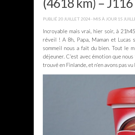
(4618 km) – J116
PUBLIÉ
20 JUILLET 2024
· MIS À JOUR
15 JUIL
Incroyable mais vrai, hier soir, à 21h4
réveil ! A 8h, Papa, Maman et Lucas 
sommeil nous a fait du bien. Tout le 
déjeuner. C’est avec émotion que nous 
trouvé en Finlande, et n’en avons pas vu