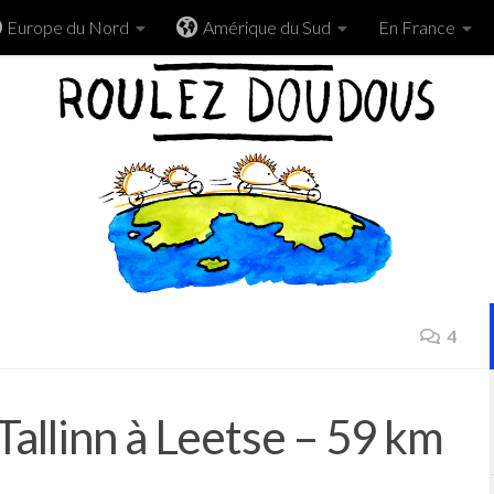
Europe du Nord
Amérique du Sud
En France
4
 Tallinn à Leetse – 59 km