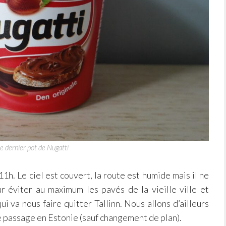
e dernier pot de Nugatti
1h. Le ciel est couvert, la route est humide mais il ne
r éviter au maximum les pavés de la vieille ville et
ui va nous faire quitter Tallinn. Nous allons d’ailleurs
e passage en Estonie (sauf changement de plan).