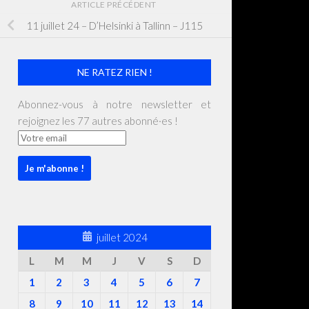
ARTICLE PRÉCÉDENT
11 juillet 24 – D’Helsinki à Tallinn – J115
NE RATEZ RIEN !
Abonnez-vous à notre newsletter et
rejoignez les 77 autres abonné·es !
juillet 2024
L
M
M
J
V
S
D
1
2
3
4
5
6
7
8
9
10
11
12
13
14