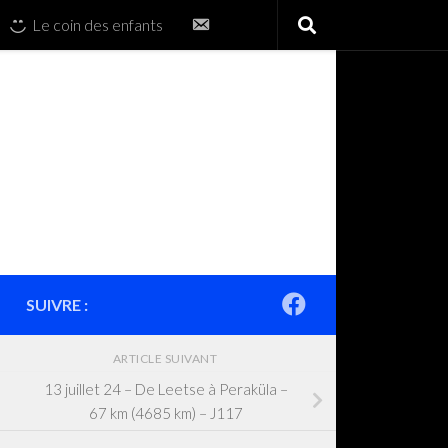
Contactez-
Le coin des enfants
nous
SUIVRE :
ARTICLE SUIVANT
13 juillet 24 – De Leetse à Peraküla –
67 km (4685 km) – J117