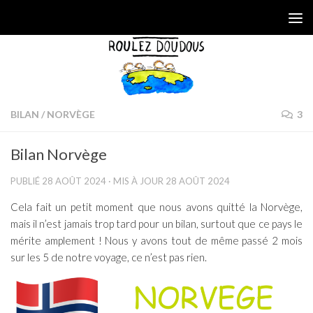
Skip to content
BILAN
/
NORVÈGE
3
Bilan Norvège
PUBLIÉ
28 AOÛT 2024
· MIS À JOUR
28 AOÛT 2024
Cela fait un petit moment que nous avons quitté la Norvège,
mais il n’est jamais trop tard pour un bilan, surtout que ce pays le
mérite amplement ! Nous y avons tout de même passé 2 mois
sur les 5 de notre voyage, ce n’est pas rien.