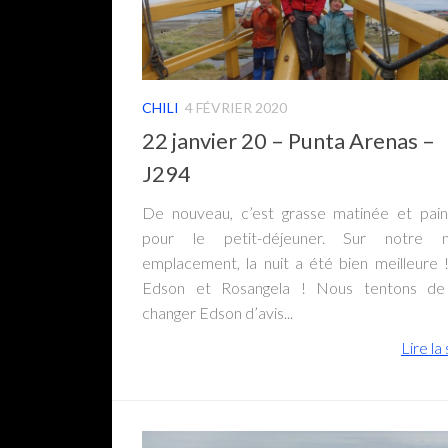
CHILI
4 FÉVRIER 2020
22 janvier 20 – Punta Arenas –
J294
De nouveau, c’est grasse matinée et pain 
pour le petit-déjeuner. Sur notre n
emplacement, la nuit a été bien meilleure !
Edson et Rosangela ! Nous tentons de 
changer Edson d’avis...
Lire la 