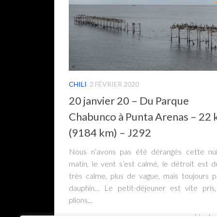
CHILI
2 FÉVRIER 2020
20 janvier 20 – Du Parque
Chabunco à Punta Arenas – 22
(9184 km) – J292
Nous n’avons pas été dérangés cette nui
matin, le vent s’est calmé, le détroit est 
très calme, plus de vague, mais toujours 
dauphin… Le petit-déjeuner est vite pris
plions...
Lire la 