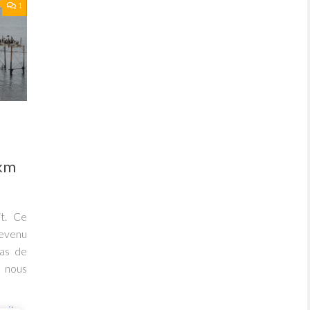
1
 km
t. Ce
devenu
pas de
, nous
suite...