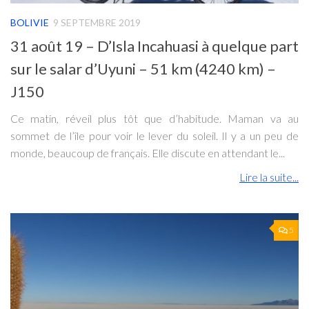
BOLIVIE
9 SEPTEMBRE 2019
31 août 19 – D’Isla Incahuasi à quelque part
sur le salar d’Uyuni – 51 km (4240 km) –
J150
Ce matin, réveil plus tôt que d’habitude. Maman va au
sommet de l’île pour voir le lever du soleil. Il y a un peu de
monde, beaucoup de français. Elle discute en attendant le...
Lire la suite...
5