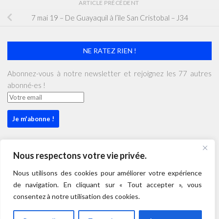
ARTICLE PRÉCÉDENT
7 mai 19 – De Guayaquil à l’île San Cristobal – J34
NE RATEZ RIEN !
Abonnez-vous à notre newsletter et rejoignez les 77 autres
abonné·es !
Nous respectons votre vie privée.
mai 2019
Nous utilisons des cookies pour améliorer votre expérience
L
M
M
J
V
S
D
de navigation. En cliquant sur « Tout accepter », vous
consentez à notre utilisation des cookies.
1
2
3
4
5
6
7
8
9
10
11
12