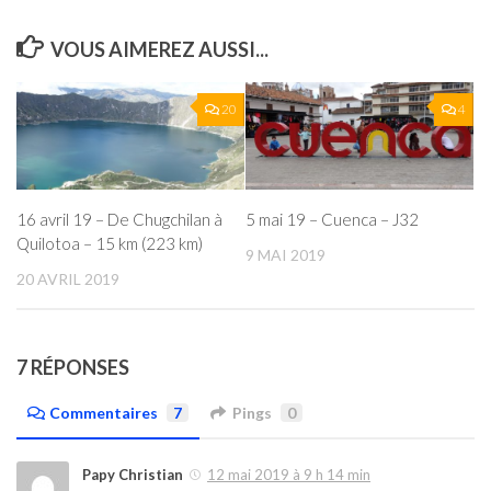
VOUS AIMEREZ AUSSI...
20
4
16 avril 19 – De Chugchilan à
5 mai 19 – Cuenca – J32
Quilotoa – 15 km (223 km)
9 MAI 2019
20 AVRIL 2019
7 RÉPONSES
Commentaires
7
Pings
0
Papy Christian
12 mai 2019 à 9 h 14 min