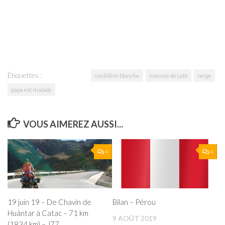
Étiquettes :
cordillère blanche
essence de café
neige
papa est malade
VOUS AIMEREZ AUSSI...
4
4
19 juin 19 – De Chavín de
Bilan – Pérou
Huántar à Catac – 71 km
9 AOÛT 2019
(1834 km) – J77