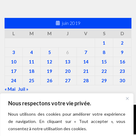
juin 2019
L
M
M
J
V
S
D
1
2
3
4
5
6
7
8
9
10
11
12
13
14
15
16
17
18
19
20
21
22
23
24
25
26
27
28
29
30
« Mai
Juil »
Nous respectons votre vie privée.
Nous utilisons des cookies pour améliorer votre expérience
de navigation. En cliquant sur « Tout accepter », vous
Roulez Doudous © 2026. Tous droits réservés.
consentez à notre utilisation des cookies.