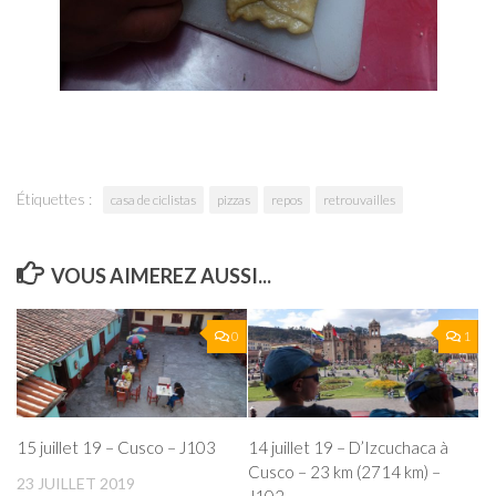
Étiquettes :
casa de ciclistas
pizzas
repos
retrouvailles
VOUS AIMEREZ AUSSI...
0
1
15 juillet 19 – Cusco – J103
14 juillet 19 – D’Izcuchaca à
Cusco – 23 km (2714 km) –
23 JUILLET 2019