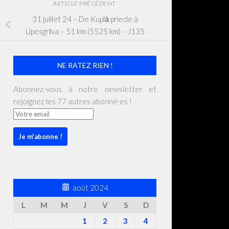
ARTICLE PRÉCÉDENT
31 juillet 24 – De Kuplā priede à
Upesgrīva – 51 km (5525 km) – J135
NE RATEZ RIEN !
Abonnez-vous à notre newsletter et
rejoignez les 77 autres abonné·es !
août 2024
L
M
M
J
V
S
D
1
2
3
4