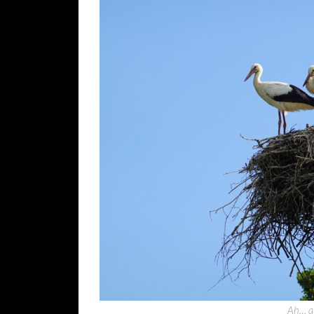
Ah… qu