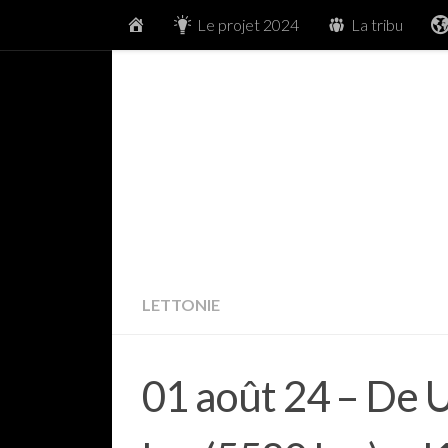
Accueil
Le projet 2024
La tribu
Skip to content
LETTONIE
01 août 24 – De U