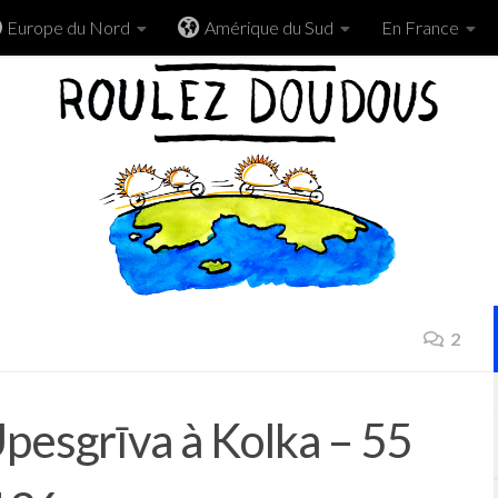
Europe du Nord
Amérique du Sud
En France
2
pesgrīva à Kolka – 55