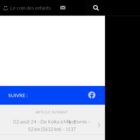
Contactez-
Le coin des enfants
nous
SUIVRE :
ARTICLE SUIVANT
02 août 24 – De Kolka à Miķeļtornis –
52 km (5632 km) – J137