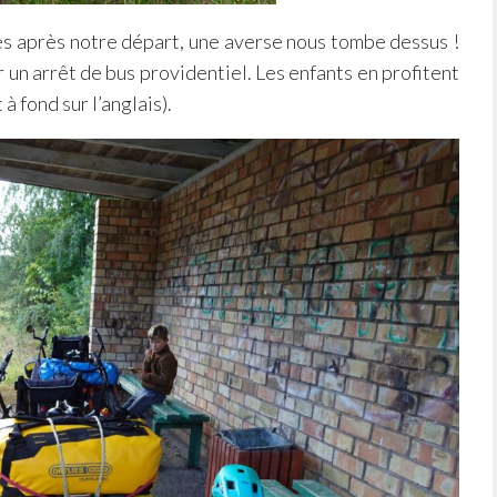
s après notre départ, une averse nous tombe dessus !
n arrêt de bus providentiel. Les enfants en profitent
à fond sur l’anglais).