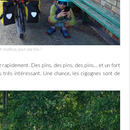
nt studieux, pour une fois !
rapidement. Des pins, des pins, des pins… et un fort
s très intéressant. Une chance, les cigognes sont de