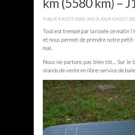
km (5580 km) – J
PUBLIÉ
9 AOÛT 2024
· MIS À JOUR
6 AOÛT 20
Tout est trempé par la rosée ce matin ! 
et nous permet de prendre notre petit-
mal.
Nous ne partons pas bien tôt… Sur le 
stands de vente en libre-service de bai