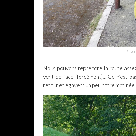
Ils so
Nous pouvons reprendre la route assez 
vent de face (forcément)… Ce n’est pa
retour et égayent un peu notre matinée.