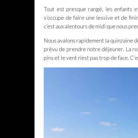
Tout est presque rangé, les enfants 
s’occupe de faire une lessive et de fin
c’est aux alentours de midi que nous pren
Nous avalons rapidement la quinzaine d
prévu de prendre notre déjeuner. La rou
pins et le vent n’est pas trop de face. C