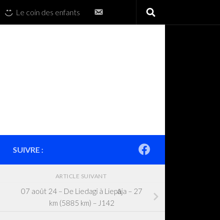
Contactez-
Le coin des enfants
nous
SUIVRE :
ARTICLE SUIVANT
07 août 24 – De Liedagi à Liepāja – 27
km (5885 km) – J142