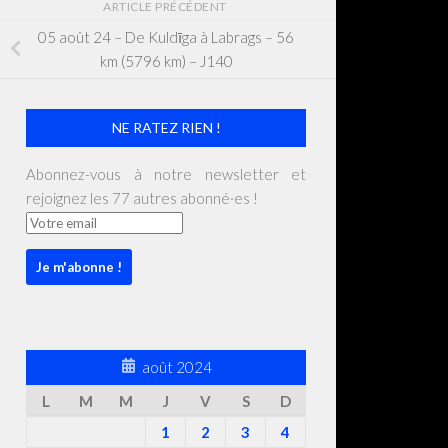
ARTICLE PRÉCÉDENT
05 août 24 – De Kuldīga à Labrags – 56
km (5796 km) – J140
NE RATEZ RIEN !
Abonnez-vous à notre newsletter et
rejoignez les 77 autres abonné·es !
août 2024
L
M
M
J
V
S
D
1
2
3
4