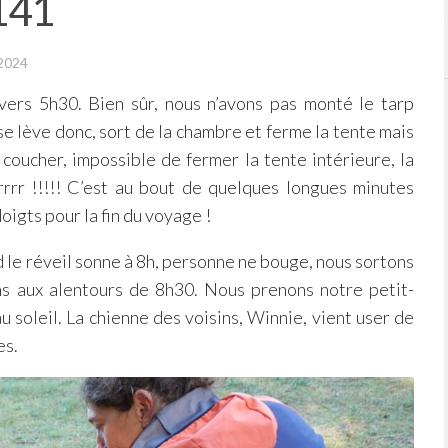
141
2024
vers 5h30. Bien sûr, nous n’avons pas monté le tarp
e lève donc, sort de la chambre et ferme la tente mais
coucher, impossible de fermer la tente intérieure, la
rrrr !!!!! C’est au bout de quelques longues minutes
doigts pour la fin du voyage !
d le réveil sonne à 8h, personne ne bouge, nous sortons
ns aux alentours de 8h30. Nous prenons notre petit-
u soleil. La chienne des voisins, Winnie, vient user de
es.