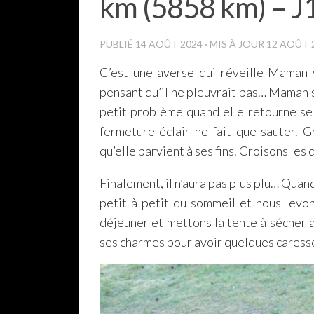
km (5858 km) – J
PUBLIÉ
14 AOÛT 2024
· MIS À JOUR
12 AOÛT 
C’est une averse qui réveille Maman 
pensant qu’il ne pleuvrait pas… Maman s
petit problème quand elle retourne se 
fermeture éclair ne fait que sauter. G
qu’elle parvient à ses fins. Croisons les 
Finalement, il n’aura pas plus plu… Quan
petit à petit du sommeil et nous levo
déjeuner et mettons la tente à sécher a
ses charmes pour avoir quelques caress