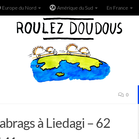
Europe du Nord
Amérique du Sud
En France
0
abrags à Liedagi – 62