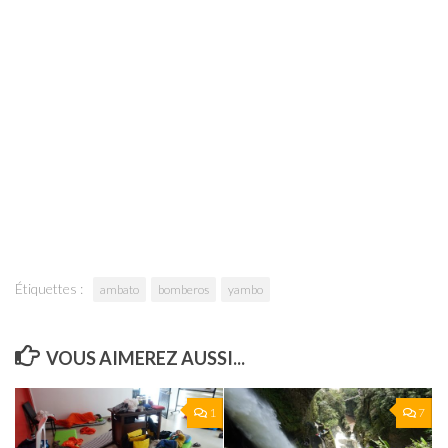
Étiquettes :
ambato
bomberos
yambo
VOUS AIMEREZ AUSSI...
1
7