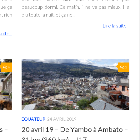
que ça
beaucoup dormi. Ce matin, il ne va pas mieux. Il a
t rien
plu toute la nuit, et ça ne...
Lire la suite...
suite...
4
3
EQUATEUR
24 AVRIL 2019
s –
20 avril 19 – De Yambo à Ambato –
31 km (360 km) – J17