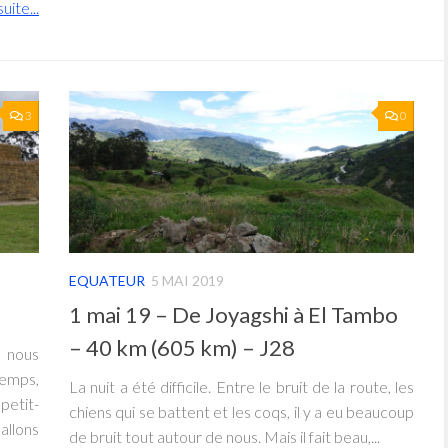
suite...
3
0
EQUATEUR
5 MAI 2019
1 mai 19 – De Joyagshi à El Tambo
– 40 km (605 km) – J28
 nous
temps,
La nuit a été difficile. Entre le bruit de la route, les
petit-
chiens qui se battent et les coqs, il y a eu beaucoup
allons
de bruit tout autour de nous. Mais il fait beau,...