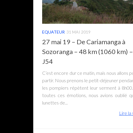
EQUATEUR
31 MAI 2019
27 mai 19 – De Cariamanga à
Sozoranga – 48 km (1060 km) –
J54
C’est encore dur ce matin, mais nous allons p
partir. Nous prenons le petit-déjeuner penda
les pompiers répètent leur serment à 8h00
toutes ces émotions, nous avions oublié q
lunettes de...
Lire la 