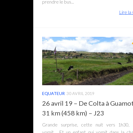
prendre le bus...
Lire la 
EQUATEUR
30 AVRIL 2019
26 avril 19 – De Colta à Guamo
31 km (458 km) – J23
Grande surprise, cette nuit vers 1h30, 
vomit… Et un enfant qui vomit dans la c