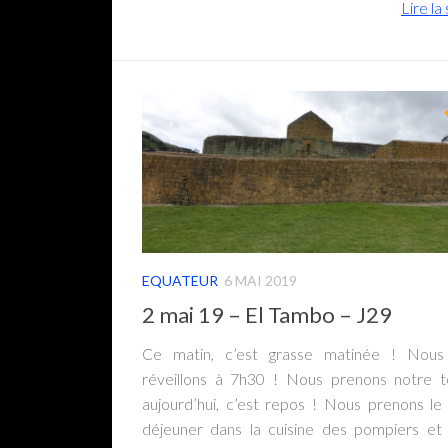
Lire la 
EQUATEUR
6 MAI 2019
2 mai 19 – El Tambo – J29
Ce matin, c’est grasse matinée ! Nous
réveillons à 7h30 ! Nous prenons notre 
aujourd’hui, c’est repos ! Nous prenons le 
déjeuner dans la cuisine des pompiers et 