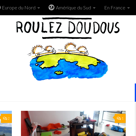
Europe du Nord
Amérique du Sud
En France
2
1