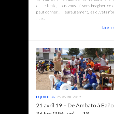
d’une tente, nous vous laissons imaginer ce 
peut donner… Heureusement, les duvets n’on
! Le...
Lire la 
EQUATEUR
25 AVRIL 2019
21 avril 19 – De Ambato à Baño
36 km (396 km) – J18