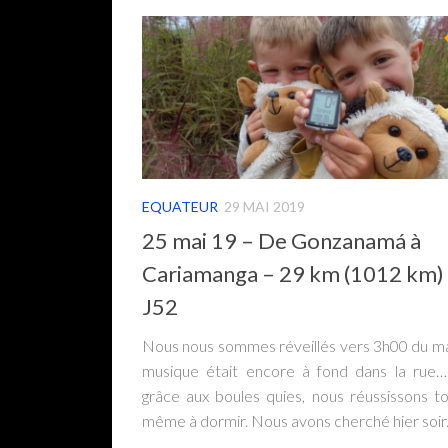
EQUATEUR
29 MAI 2019
25 mai 19 – De Gonzanamá à
Cariamanga – 29 km (1012 km)
J52
Nous nous sommes réveillés vers 3h00 du mat
musique était encore à fond dans la rue
grâce aux boules quies, nous réussissons t
même à dormir. Nous avons cherché hier soir.