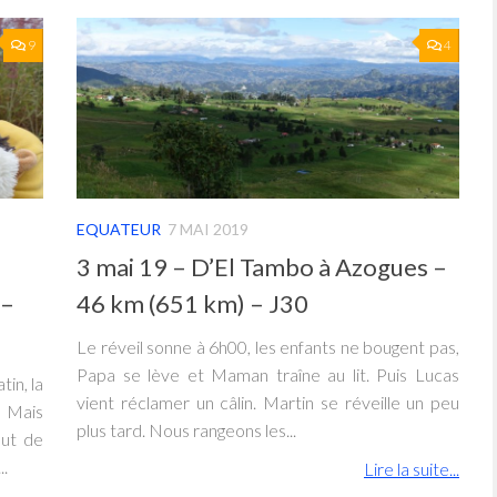
9
4
EQUATEUR
7 MAI 2019
3 mai 19 – D’El Tambo à Azogues –
 –
46 km (651 km) – J30
Le réveil sonne à 6h00, les enfants ne bougent pas,
Papa se lève et Maman traîne au lit. Puis Lucas
in, la
vient réclamer un câlin. Martin se réveille un peu
… Mais
plus tard. Nous rangeons les...
out de
..
Lire la suite...