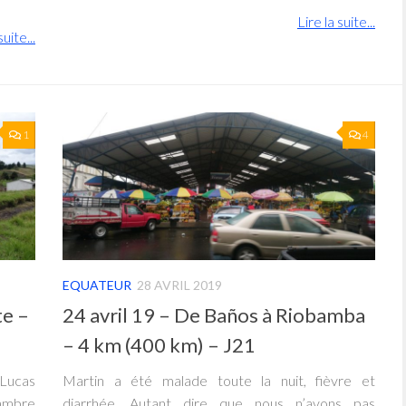
Lire la suite...
suite...
1
4
EQUATEUR
28 AVRIL 2019
te –
24 avril 19 – De Baños à Riobamba
– 4 km (400 km) – J21
Lucas
Martin a été malade toute la nuit, fièvre et
hambre
diarrhée. Autant dire que nous n’avons pas