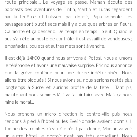
route principale… Le voyage se passe, Maman écoute des
podcasts des aventures de Tintin, Martin et Lucas regardent
par la fenêtre et finissent par dormir, Papa somnole. Les
paysages sont plutôt secs mais il y a quelques arbres en fleurs.
Ca monte et ça descend. De temps en temps il pleut. Quand le
bus s’arrête au poste de contrôle, il est assailli de vendeuses ;
empañadas, poulets et autres mets sont à vendre.
Il est déjà 14h00 quand nous arrivons à Potosí. Nous allumons
le téléphone et avons une mauvaise surprise. Eric nous annonce
que la grève continue pour une durée indéterminée. Nous
allons être bloqués ! Si nous avions su, nous serions restés plus
longtemps à Sucre et aurions profité de la fête ! Tant pis,
maintenant nous sommes là, il va falloir faire avec. Mais ça nous
mine le moral…
Nous prenons un micro direction le centre-ville puis nous
rendons à pied à l’hôtel où les EveilNomade avaient dormis. Il
tombe des trombes d’eau. Ce n’est pas donné, Maman va voir
un autre hôtel, le dortoir n’est pas très accueillant. Nous