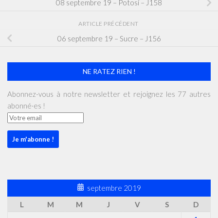
08 septembre 19 – Potosí – J158
ARTICLE PRÉCÉDENT
06 septembre 19 – Sucre – J156
NE RATEZ RIEN !
Abonnez-vous à notre newsletter et rejoignez les 77 autres
abonné·es !
septembre 2019
L
M
M
J
V
S
D