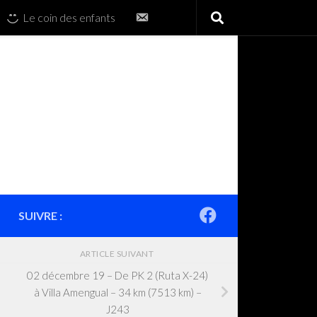
Contactez-
Le coin des enfants
nous
SUIVRE :
ARTICLE SUIVANT
02 décembre 19 – De PK 2 (Ruta X-24)
à Villa Amengual – 34 km (7513 km) –
J243