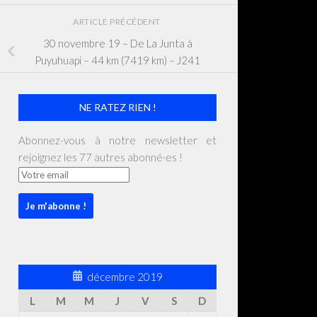
ARTICLE PRÉCÉDENT
30 novembre 19 – De La Junta à
Puyuhuapi – 44 km (7419 km) – J241
NE RATEZ RIEN !
Abonnez-vous à notre newsletter et
rejoignez les 77 autres abonné·es !
décembre 2019
L
M
M
J
V
S
D