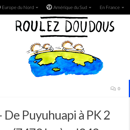
Europe du Nord
Amérique du Sud
En France
0
 De Puyuhuapi à PK 2