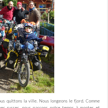
ous quittons la ville. Nous longeons le fjord. Comme
gnes russes, nous passons notre temps à monter et