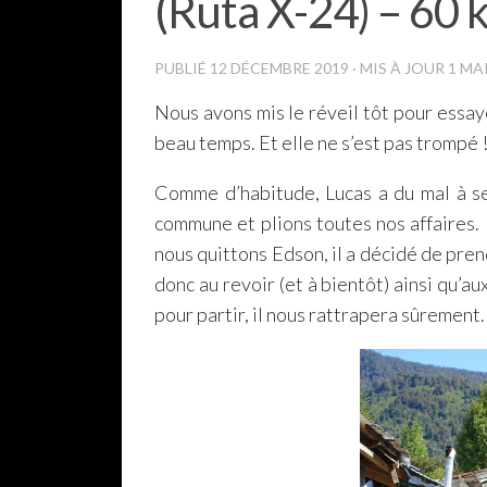
(Ruta X-24) – 60 
PUBLIÉ
12 DÉCEMBRE 2019
· MIS À JOUR
1 MA
Nous avons mis le réveil tôt pour essay
beau temps. Et elle ne s’est pas trompé ! 
Comme d’habitude, Lucas a du mal à se
commune et plions toutes nos affaires
nous quittons Edson, il a décidé de prendr
donc au revoir (et à bientôt) ainsi qu’au
pour partir, il nous rattrapera sûrement.