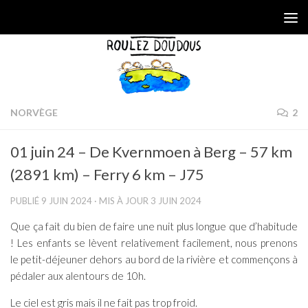
Skip to content
NORVÈGE
2
01 juin 24 – De Kvernmoen à Berg – 57 km
(2891 km) – Ferry 6 km – J75
PUBLIÉ
9 JUIN 2024
· MIS À JOUR
3 JUIN 2024
Que ça fait du bien de faire une nuit plus longue que d’habitude
! Les enfants se lèvent relativement facilement, nous prenons
le petit-déjeuner dehors au bord de la rivière et commençons à
pédaler aux alentours de 10h.
Le ciel est gris mais il ne fait pas trop froid.