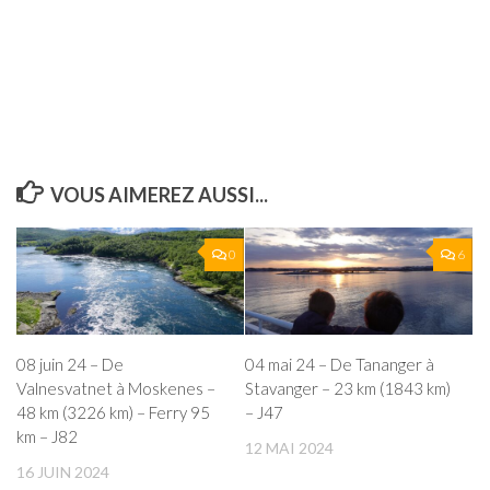
VOUS AIMEREZ AUSSI...
0
6
08 juin 24 – De
04 mai 24 – De Tananger à
Valnesvatnet à Moskenes –
Stavanger – 23 km (1843 km)
48 km (3226 km) – Ferry 95
– J47
km – J82
12 MAI 2024
16 JUIN 2024