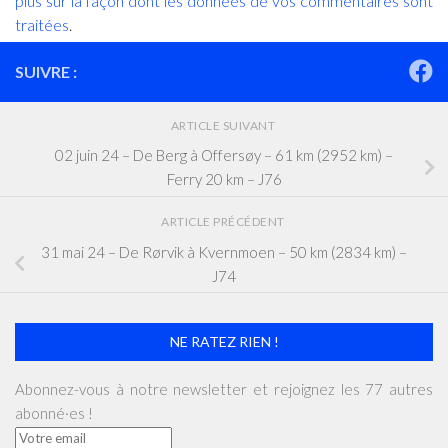
plus sur la façon dont les données de vos commentaires sont
traitées
.
SUIVRE :
ARTICLE SUIVANT
02 juin 24 – De Berg à Offersøy – 61 km (2952 km) –
Ferry 20 km – J76
ARTICLE PRÉCÉDENT
31 mai 24 – De Rørvik à Kvernmoen – 50 km (2834 km) –
J74
NE RATEZ RIEN !
Abonnez-vous à notre newsletter et rejoignez les 77 autres
abonné·es !