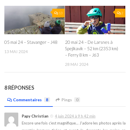
13
2
05 mai 24 – Stavanger – J48
20 mai 24 – De Larsnes à
Spejlkavik – 52 km (2353 km)
13 MAI 2024
– Ferry 8 km – J63
28 MAI 2024
8 RÉPONSES
Commentaires
8
Pings
0
Papy Christian
4 juin 2024 à 9 h 42 min
Encore une fois c’est magnifique… J’adore les photos après la