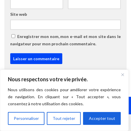
Site web
Enregistrer mon nom, mon e-mail et mon site dans le
navigateur pour mon prochain commentaire.
Ce site utilise Akismet pour réduire les indésirables.
En savoir
Nous respectons votre vie privée.
plus sur la façon dont les données de vos commentaires sont
Nous utilisons des cookies pour améliorer votre expérience
traitées
.
de navigation. En cliquant sur « Tout accepter », vous
consentez à notre utilisation des cookies.
SUIVRE :
Personnaliser
Tout rejeter
Accepter tout
ARTICLE SUIVANT
28 mai 24 – De Våvatnet à Trondheim – 66 km (2778 km)