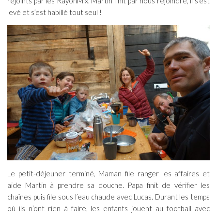
rejoints par les RayonMix. Martin finit par nous rejoindre, il s’est
levé et s’est habillé tout seul !
Le petit-déjeuner terminé, Maman file ranger les affaires et
aide Martin à prendre sa douche. Papa finit de vérifier les
chaînes puis file sous l’eau chaude avec Lucas. Durant les temps
où ils n’ont rien à faire, les enfants jouent au football avec