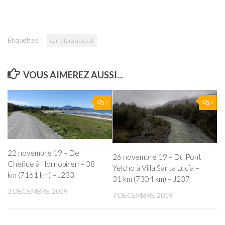
Étiquettes :
carretera austral
VOUS AIMEREZ AUSSI...
0
4
22 novembre 19 – De
26 novembre 19 – Du Pont
Cheñue à Hornopiren – 38
Yelcho à Villa Santa Lucía –
km (7161 km) – J233
31 km (7304 km) – J237
3 DÉCEMBRE 2019
7 DÉCEMBRE 2019