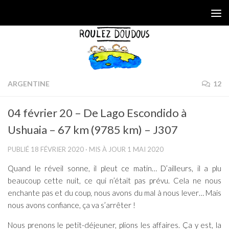
Skip to content
ARGENTINE
12
04 février 20 – De Lago Escondido à
Ushuaia – 67 km (9785 km) – J307
PUBLIÉ
18 FÉVRIER 2020
· MIS À JOUR
1 MAI 2020
Quand le réveil sonne, il pleut ce matin… D’ailleurs, il a plu
beaucoup cette nuit, ce qui n’était pas prévu. Cela ne nous
enchante pas et du coup, nous avons du mal à nous lever… Mais
nous avons confiance, ça va s’arrêter !
Nous prenons le petit-déjeuner, plions les affaires. Ça y est, la