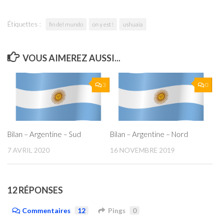
Étiquettes :
fin del mundo
on y est !
ushuaia
VOUS AIMEREZ AUSSI...
3
0
Bilan – Argentine – Sud
Bilan – Argentine – Nord
7 AVRIL 2020
16 NOVEMBRE 2019
12 RÉPONSES
Commentaires
12
Pings
0