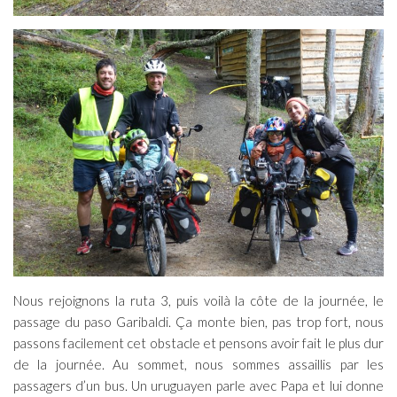
Nous rejoignons la ruta 3, puis voilà la côte de la journée, le
passage du paso Garibaldi. Ça monte bien, pas trop fort, nous
passons facilement cet obstacle et pensons avoir fait le plus dur
de la journée. Au sommet, nous sommes assaillis par les
passagers d’un bus. Un uruguayen parle avec Papa et lui donne