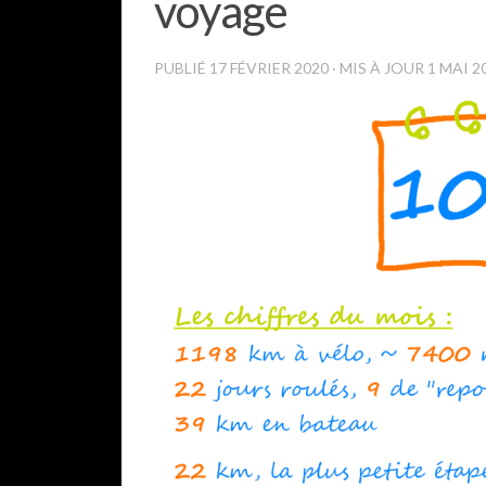
voyage
PUBLIÉ
17 FÉVRIER 2020
· MIS À JOUR
1 MAI 2