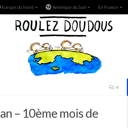
Europe du Nord
Amérique du Sud
En France
4
ilan – 10ème mois de