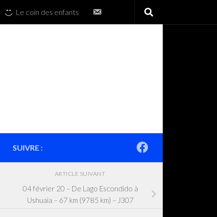
Contactez-
Le coin des enfants
nous
SUIVRE :
ARTICLE SUIVANT
04 février 20 – De Lago Escondido à
Ushuaia – 67 km (9785 km) – J307