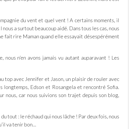
ompagnie du vent et quel vent ! A certains moments, il
 nous a surtout beaucoup aidé. Dans tous les cas, nous
 même fait rire Maman quand elle essayait désespérément
e, nous n’en avons jamais vu autant auparavant ! Les
 top avec Jennifer et Jason, un plaisir de rouler avec
ès longtemps, Edson et Rosangela et rencontré Sofia.
r nous, car nous suivions son trajet depuis son blog,
du tout : le réchaud qui nous lâche ! Par deux fois, nous
’il va tenir bon…