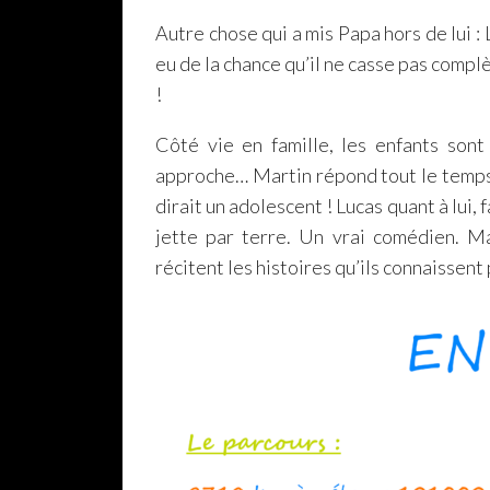
Autre chose qui a mis Papa hors de lui 
eu de la chance qu’il ne casse pas complè
!
Côté vie en famille, les enfants sont 
approche… Martin répond tout le temps, 
dirait un adolescent ! Lucas quant à lui, 
jette par terre. Un vrai comédien. Ma
récitent les histoires qu’ils connaissen