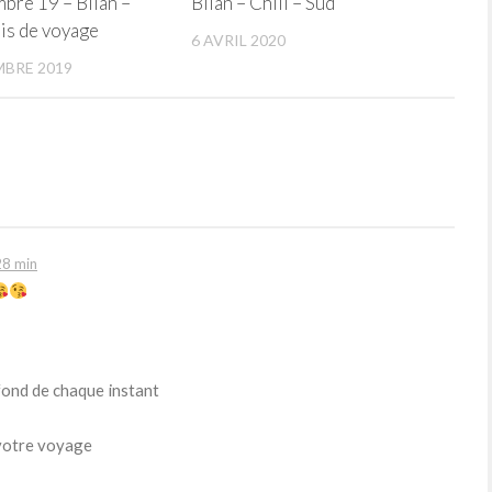
bre 19 – Bilan –
Bilan – Chili – Sud
s de voyage
6 AVRIL 2020
BRE 2019
28 min
 fond de chaque instant
 votre voyage