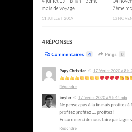
4 juillet 19 – Bilan – 3ème
04 novem
mois de voyage
7ème moi
11 JUILLET 2019
13 NOVEM
4 RÉPONSES
Commentaires
4
Pings
0
Papy Christian
17 février 2020 à 8 h 
Répondre
beyler
17 février 2020 à 9 h 44 min
Ne pensez pas à la fin mais profitez à
profitez profitez …. profitez !
Encore merci de nous faire partager
Répondre