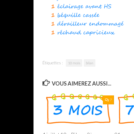
Étiquettes :
10 mois
bilan
VOUS AIMEREZ AUSSI...
7