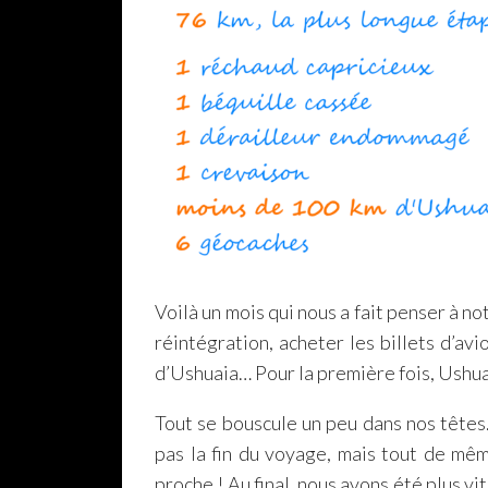
Voilà un mois qui nous a fait penser à n
réintégration, acheter les billets d’avi
d’Ushuaia… Pour la première fois, Ushua
Tout se bouscule un peu dans nos têtes
pas la fin du voyage, mais tout de mê
proche ! Au final, nous avons été plus vi