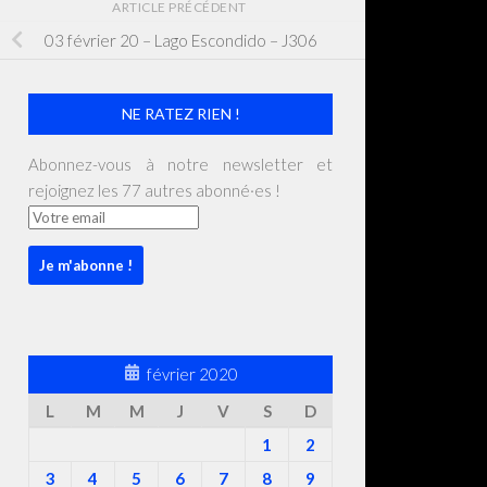
ARTICLE PRÉCÉDENT
03 février 20 – Lago Escondido – J306
NE RATEZ RIEN !
Abonnez-vous à notre newsletter et
rejoignez les 77 autres abonné·es !
février 2020
L
M
M
J
V
S
D
1
2
3
4
5
6
7
8
9