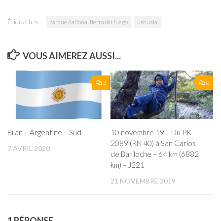
Étiquettes :
parque national tierra del fuego
ushuaia
VOUS AIMEREZ AUSSI...
3
0
Bilan – Argentine – Sud
10 novembre 19 – Du PK
2089 (RN 40) à San Carlos
7 AVRIL 2020
de Bariloche – 64 km (6882
km) – J221
21 NOVEMBRE 2019
1 RÉPONSE