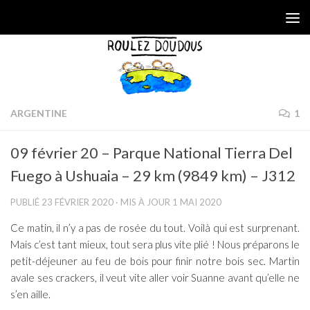
Skip to content
ARGENTINE
1
09 février 20 – Parque National Tierra Del
Fuego à Ushuaia – 29 km (9849 km) – J312
PUBLIÉ
23 FÉVRIER 2020
· MIS À JOUR
1 MAI 2020
Ce matin, il n’y a pas de rosée du tout. Voilà qui est surprenant.
Mais c’est tant mieux, tout sera plus vite plié ! Nous préparons le
petit-déjeuner au feu de bois pour finir notre bois sec. Martin
avale ses crackers, il veut vite aller voir Suanne avant qu’elle ne
s’en aille.