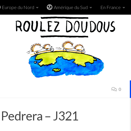
Europe du Nord
Amérique du Sud
En France
0
a Pedrera – J321