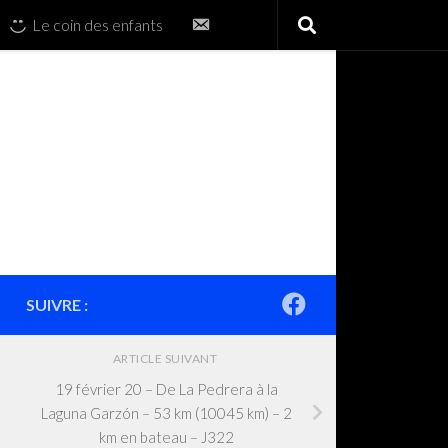
Contactez-
Le coin des enfants
nous
SUIVRE :
ARTICLE SUIVANT
19 février 20 – De La Pedrera à la
Laguna Garzón – 53 km (10045 km) – 2
km en bateau – J322