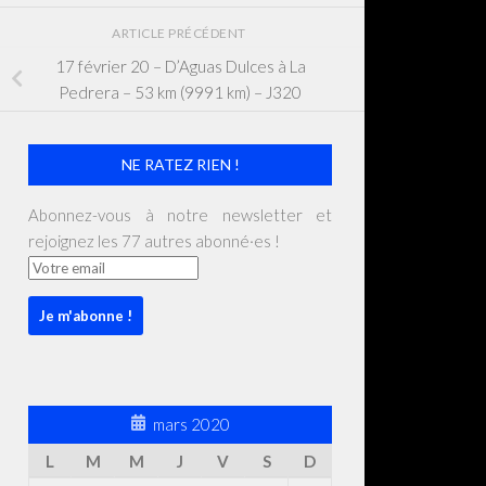
ARTICLE PRÉCÉDENT
17 février 20 – D’Aguas Dulces à La
Pedrera – 53 km (9991 km) – J320
NE RATEZ RIEN !
Abonnez-vous à notre newsletter et
rejoignez les 77 autres abonné·es !
mars 2020
L
M
M
J
V
S
D