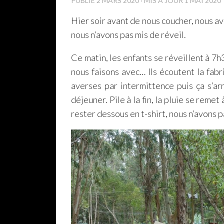
PUBLIÉ
2 MARS 2020
· MIS À JOUR
1 MAI 2020
Hier soir avant de nous coucher, nous a
nous n’avons pas mis de réveil.
Ce matin, les enfants se réveillent à 7
nous faisons avec… Ils écoutent la fabr
averses par intermittence puis ça s’ar
déjeuner. Pile à la fin, la pluie se reme
rester dessous en t-shirt, nous n’avons p